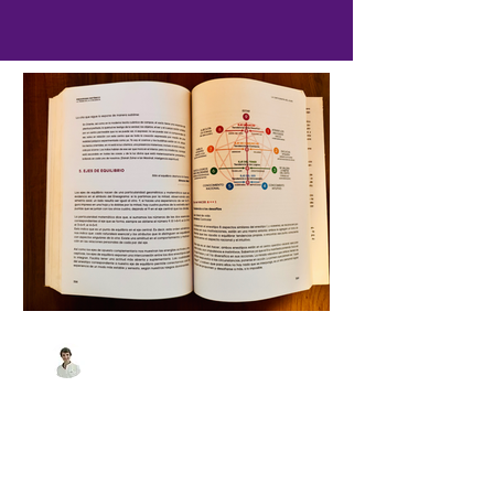
Matias Amadasi
hace 4 días
4 min de lectura
Una introducción al
Eneagrama Sistémico
El Eneagrama Sistémico es un sistema
de autoconocimiento y desarrollo