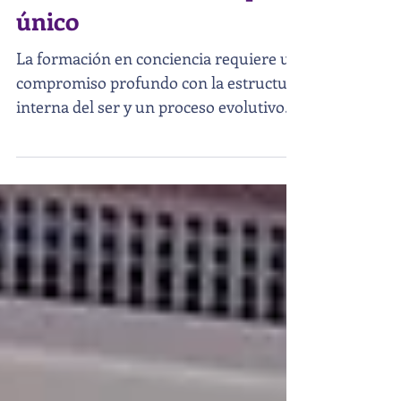
Universidad de la
Conciencia: un enfoque
único
La formación en conciencia requiere un
compromiso profundo con la estructura
interna del ser y un proceso evolutivo
que trasciende etiquetas superficiales.
En este sentido, proponemos un camino
riguroso y selectivo que integra el
Eneagrama como sistema vivo, no como
un simple test de personalidad. Nuestra
propuesta educativa se orienta a
quienes buscan una transformación
real y sostenida, basada en la
comprensión de la estructura para