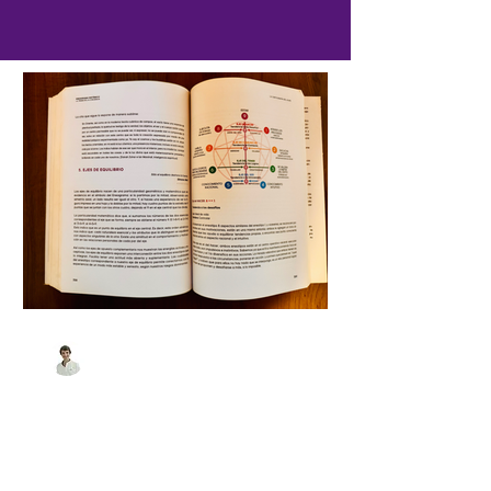
Matias Amadasi
hace 3 días
4 min de lectura
Una introducción al
Eneagrama Sistémico
El Eneagrama Sistémico es un sistema
de autoconocimiento y desarrollo