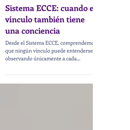
3 min de lectura
Sinastría desde el
Sistema ECCE: cuando el
vínculo también tiene
una conciencia
Desde el Sistema ECCE, comprendemos
que ningún vínculo puede entenderse
observando únicamente a cada
individuo por separado. Cuando dos
personas se relacionan, nace algo
nuevo. Surge un sistema con identidad
propia, una conciencia vincular que no
pertenece completamente a ninguno de
los dos, pero que ambos crean y