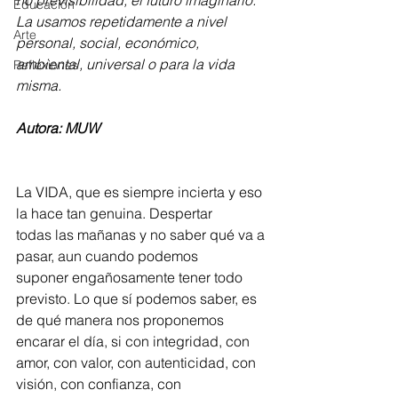
no previsibilidad, el futuro imaginario. 
Educación
La usamos repetidamente a nivel
Arte
personal, social, económico, 
ambiental, universal o para la vida 
Reflexiones
misma.
Autora: MUW
La VIDA, que es siempre incierta y eso 
la hace tan genuina. Despertar
todas las mañanas y no saber qué va a 
pasar, aun cuando podemos
suponer engañosamente tener todo 
previsto. Lo que sí podemos saber, es
de qué manera nos proponemos 
encarar el día, si con integridad, con
amor, con valor, con autenticidad, con 
visión, con confianza, con