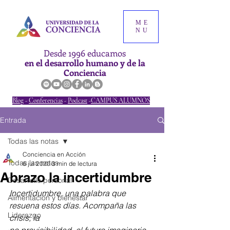
ME
NU
Desde 1996 educamos
en el desarrollo humano y de la
Conciencia
Blog
-
Conferencias
-
Podcast
-
CAMPUS ALUMNOS
Entrada
Todas las notas
Conciencia en Acción
Todas las notas
6 jul 2020
3 min de lectura
Abrazo la incertidumbre
Desarrollo personal
Incertidumbre, una palabra que 
Alimentación y bienestar
resuena estos días. Acompaña las 
Liderazgo
crisis, la