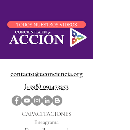
TODOS NUESTROS VIDEOS
contacto@uconciencia.org
(+598) 091473253
CAPACITACIONES
Eneagrama