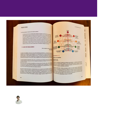
Matias Amadasi
hace 6 días
4 min de lectura
Una introducción al
Eneagrama Sistémico
El Eneagrama Sistémico es un sistema
de autoconocimiento y desarrollo