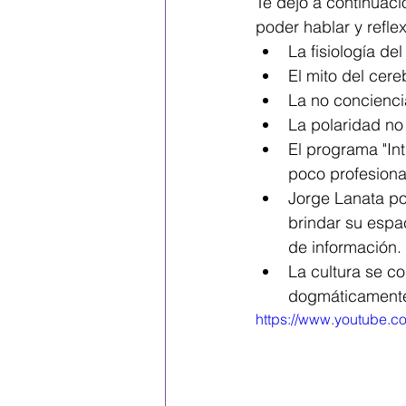
Te dejo a continuaci
poder hablar y refle
La fisiología de
El mito del cer
La no concienci
La polaridad no
El programa "In
poco profesiona
Jorge Lanata pod
brindar su espac
de información. 
La cultura se co
dogmáticament
https://www.youtube.