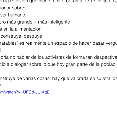
ón la reflexión que hice en mi programa de Te Invito un
xionar sobre:
l ser humano
ebro más grande = más inteligente 
a en la alimentación 
 construye, destruye 
tratables" es realmente un espacio de hacer pasar verg
l.
ría no hablar de los activistas de forma tan despectiva
io a dialogar sobre lo que hoy gran parte de la poblaci
nstruye de varias cosas, hay que valorarla en su totalid
e
com/watch?v=UFCd-JUlXqE