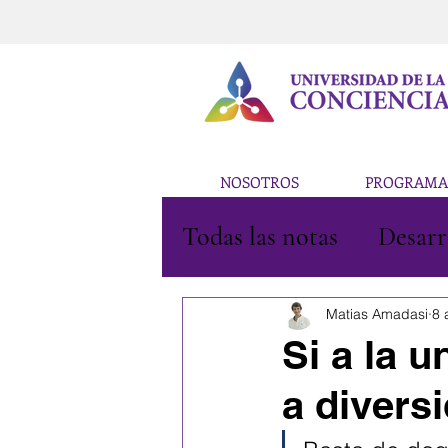
NOSOTROS
PROGRAMA
Todas las notas
Desarr
Educación
Arte
Matias Amadasi
8 
Si a la 
a divers