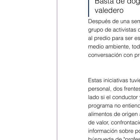
Basta de dog
valedero
Después de una sema
grupo de activistas 
al predio para ser e
medio ambiente, tod
conversación con pr
Estas iniciativas tuv
personal, dos frentes
lado si el conductor 
programa no entien
alimentos de origen 
de valor, confrontaci
información sobre po
búsqueda de "profes