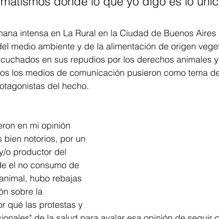
matismos donde lo que yo digo es lo únic
na intensa en La Rural en la Ciudad de Buenos Aires
del medio ambiente y de la alimentación de origen veget
scuchados en sus repudios por los derechos animales y 
os los medios de comunicación pusieron como tema de g
otagonistas del hecho. 
ieron en mi opinión 
 bien notorios, por un 
y/o productor del 
de el no consumo de 
animal, hubo rebajas 
ón sobre la 
r qué las protestas y 
ionales" de la salud para avalar esa opinión de seguir