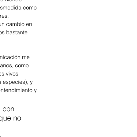
desmedida como 
res, 
 un cambio en 
s bastante 
nicación me 
umanos, como 
s vivos 
s especies), y 
entendimiento y 
o con 
que no 