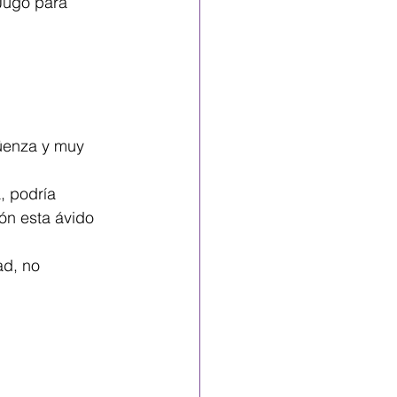
 Jugo para 
üenza y muy 
, podría 
ón esta ávido 
ad, no 