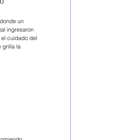
o 
 donde un 
al ingresaron 
el cuidado del 
rilla la 
 comiendo 