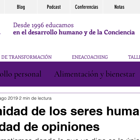
Blog
Podcast
Conferencias
Notas
Desde 1996 educamos
en el desarrollo humano y de la Conciencia
 DE TRANSFORMACIÓN
ENEACOACHING
TALL
ollo personal
Alimentación y bienestar
Reflexiones
ago 2019
2 min de lectura
unidad de los seres hum
idad de opiniones