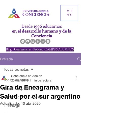
ME
NU
Desde 1996 educamos
en el desarrollo humano y de la
Conciencia
Blog
-
Conferencias
-
Podcast
-
CAMPUS ALUMNOS
Entrada
Todas las notas
Conciencia en Acción
Todas las notas
20 mar 2019
1 min de lectura
Gira de Eneagrama y
Desarrollo personal
Salud por el sur argentino
Alimentación y bienestar
Actualizado:
10 abr 2020
Liderazgo