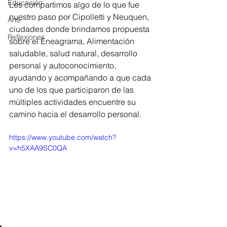
Educación
Les compartimos algo de lo que fue 
nuestro paso por Cipolletti y Neuquen, 
Arte
ciudades donde brindamos propuesta 
Reflexiones
sobre el Eneagrama, Alimentación 
saludable, salud natural, desarrollo 
personal y autoconocimiento, 
ayudando y acompañando a que cada 
uno de los que participaron de las 
múltiples actividades encuentre su 
camino hacia el desarrollo personal. 
https://www.youtube.com/watch?
v=h5XAA9SC0QA