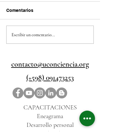
Comentarios
Aprende Eneagrama:
Las cualidades 
Escribir un comentario...
guía para comenzar con
persona
rigor y profundidad
COLABORATIVA
Conciencia en A
T2022.E18
contacto@uconciencia.org
(+598) 091473253
CAPACITACIONES
Eneagrama
Desarrollo personal
Alimentación y bienestar