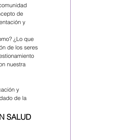
a comunidad 
cepto de 
entación y 
omo? ¿Lo que 
ón de los seres 
estionamiento 
on nuestra 
ación y 
idado de la 
N SALUD 