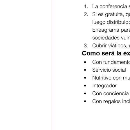
La conferencia 
Si es gratuita, 
luego distribuí
Eneagrama para 
sociedades vuln
Cubrir viáticos,
Como será la ex
Con fundamento
Servicio social
Nutritivo con m
Integrador
Con conciencia
Con regalos inc