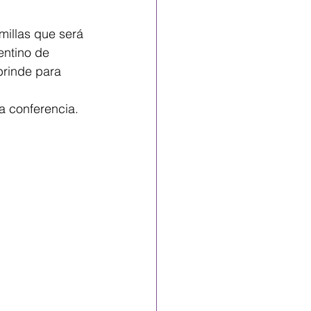
emillas que será 
entino de 
brinde para 
la conferencia. 