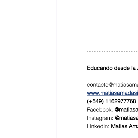
Educando desde la A
contacto@matiasam
www.matiasamadas
(+549) 1162977768
Facebook: 
@matias
Instagram: 
@matias
Linkedin: 
Matias Am