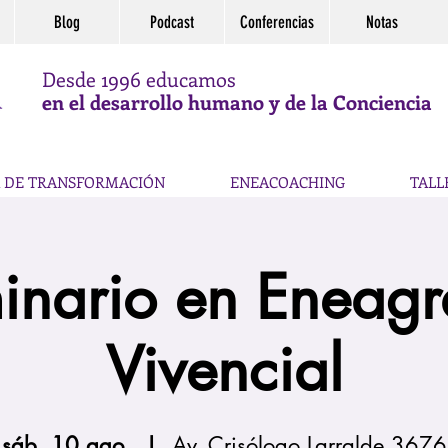
Blog
Podcast
Conferencias
Notas
Desde 1996 educamos
en el desarrollo humano y de la Conciencia
 DE TRANSFORMACIÓN
ENEACOACHING
TALL
inario en Eneag
Vivencial
sáb, 10 ago.
  |  
Av. Crisólogo Larralde 3676