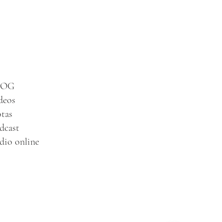
LOG
deos
tas
dcast
dio online