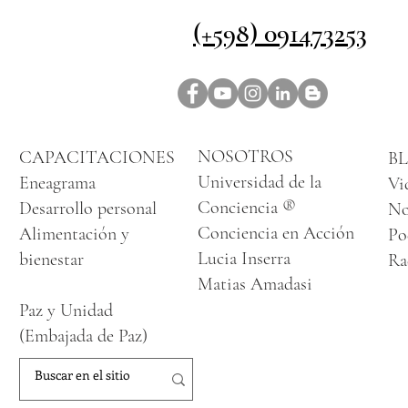
(+598) 091473253
NOSOTROS
CAPACITACIONES
B
Universidad de la
Eneagrama
Vi
Conciencia ®
Desarrollo personal
No
Conciencia en Acción
Alimentación y
Po
Lucia Inserra
bienestar
Ra
Matias Amadasi
Paz y Unidad
(Embajada de Paz)