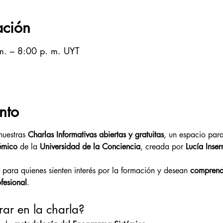
ación
m. – 8:00 p. m. UYT
nto
nuestras 
Charlas Informativas abiertas y gratuitas
, un espacio par
émico
 de la 
Universidad de la Conciencia
, creada por 
Lucía Inser
 para quienes sienten interés por la formación y desean 
comprende
fesional
.
ar en la charla?