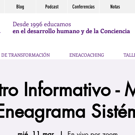
Blog
Podcast
Conferencias
Notas
Desde 1996 educamos
en el desarrollo humano y de la Conciencia
 DE TRANSFORMACIÓN
ENEACOACHING
TALL
ro Informativo - 
Eneagrama Sisté
mié, 11 mar.
  |  
En vivo por zoom