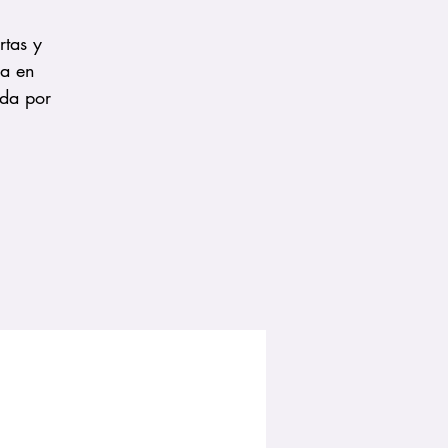
rtas y
ía en
ada por