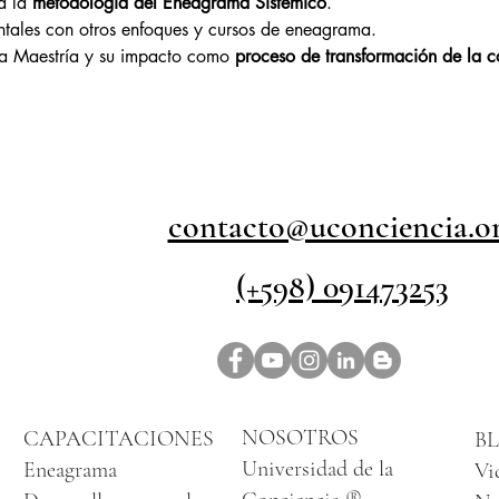
a la 
metodología del Eneagrama Sistémico
.
ntales con otros enfoques y cursos de eneagrama.
la Maestría y su impacto como 
proceso de transformación de la c
contacto@uconciencia.o
(+598) 091473253
NOSOTROS
CAPACITACIONES
B
Universidad de la
Eneagrama
Vi