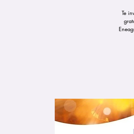
Te in
grat
Eneagr