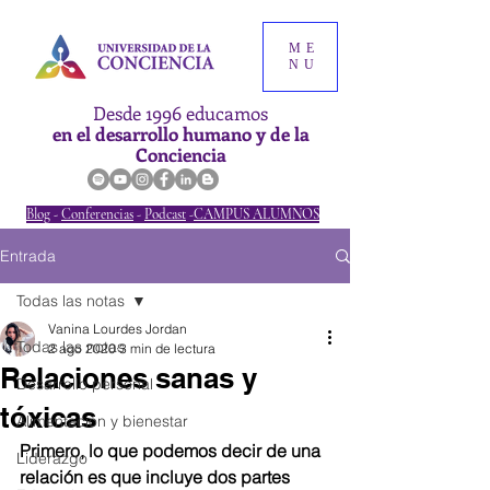
ME
NU
Desde 1996 educamos
en el desarrollo humano y de la
Conciencia
Blog
-
Conferencias
-
Podcast
-
CAMPUS ALUMNOS
Entrada
Todas las notas
Vanina Lourdes Jordan
Todas las notas
2 ago 2020
3 min de lectura
Relaciones sanas y
Desarrollo personal
tóxicas
Alimentación y bienestar
Primero, lo que podemos decir de una 
Liderazgo
relación es que incluye dos partes 