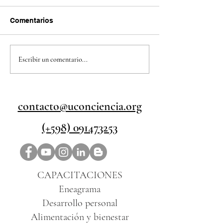
Comentarios
La LEALTAD |
¿Tu SEGURIDA
Escribir un comentario...
Conciencia en Acción |
o quién depend
T2022.E17
Conciencia en A
T2022.E16
contacto@uconciencia.org
(+598) 091473253
CAPACITACIONES
Eneagrama
Desarrollo personal
Alimentación y bienestar