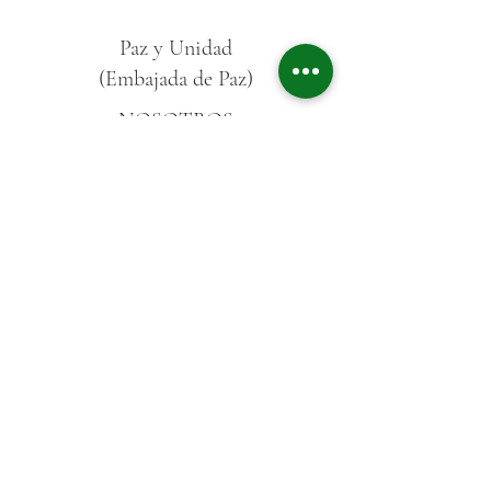
Paz y Unidad
(Embajada de Paz)
NOSOTROS
Universidad de la Conciencia ®
Conciencia en Acción
Lucia Inserra
Matias Amadasi
BLOG
Videos
Notas
Podcast
Radio online