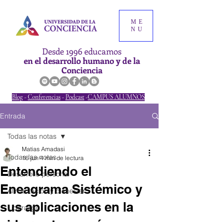
ME
NU
Desde 1996 educamos
en el desarrollo humano y de la
Conciencia
Blog
-
Conferencias
-
Podcast
-
CAMPUS ALUMNOS
Entrada
Todas las notas
Matias Amadasi
Todas las notas
16 jun
4 min de lectura
Entendiendo el
Desarrollo personal
Eneagrama Sistémico y
Alimentación y bienestar
sus aplicaciones en la
Liderazgo